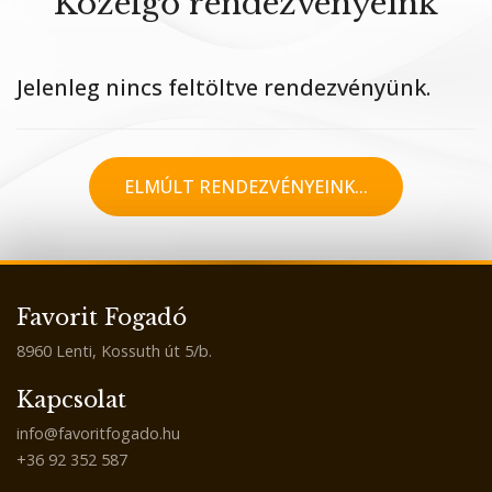
Közelgő rendezvényeink
Jelenleg nincs feltöltve rendezvényünk.
ELMÚLT RENDEZVÉNYEINK...
Favorit Fogadó
8960 Lenti, Kossuth út 5/b.
Kapcsolat
info@favoritfogado.hu
+36 92 352 587