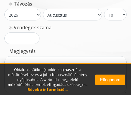
Távozás
Vendégek száma
Megjegyzés
Oldalunk sütiket (cookie-kat) használ a
működéséhez és a jobb felhasználói élmény
nyújtásához. A weboldal megfelelő
Elfogadom
működéséhez ennek elfogadása szükséges.
Bővebb információ...
Elfogadom az adatkezelési szabályzatot
Fontos! Az űrlap elküldéséhez mindenképp olvassa el az
adatkezelési szabályzatunkat
. Csak a szabályzat elolvasása és
jováhagyása után tudjuk fogadni az Ön adatait.